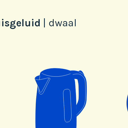
uisgeluid
|
dwaal